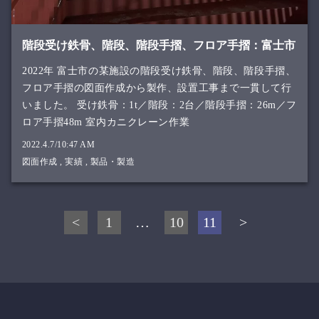
階段受け鉄骨、階段、階段手摺、フロア手摺：富士市
2022年 富士市の某施設の階段受け鉄骨、階段、階段手摺、
フロア手摺の図面作成から製作、設置工事まで一貫して行
いました。 受け鉄骨：1t／階段：2台／階段手摺：26m／フ
ロア手摺48m 室内カニクレーン作業
2022.4.7/10:47 AM
図面作成
,
実績
,
製品・製造
投
<
1
…
10
11
>
稿
の
ペ
ー
ジ
送
り