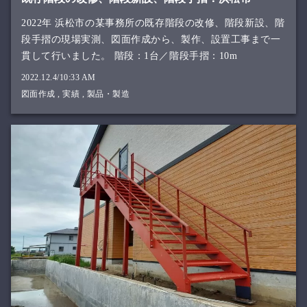
2022年 浜松市の某事務所の既存階段の改修、階段新設、階
段手摺の現場実測、図面作成から、製作、設置工事まで一
貫して行いました。 階段：1台／階段手摺：10m
2022.12.4/10:33 AM
図面作成
,
実績
,
製品・製造