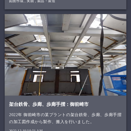
図面作成
,
実績
,
製品・製造
架台鉄骨、歩廊、歩廊手摺：御前崎市
2022年 御前崎市の某プラントの架台鉄骨、歩廊、歩廊手摺
の加工図作成から製作、搬入を行いました。
2022.12.10/10:51 AM