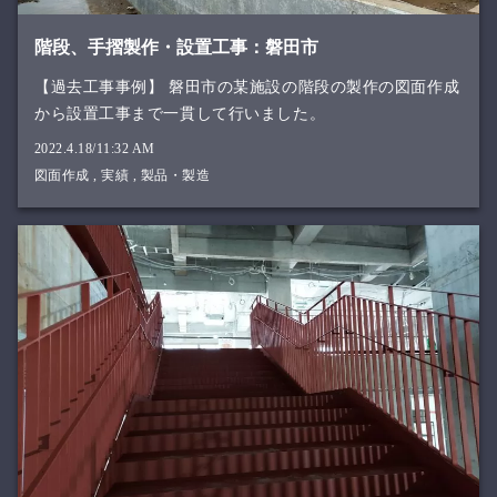
階段、手摺製作・設置工事：磐田市
【過去工事事例】 磐田市の某施設の階段の製作の図面作成
から設置工事まで一貫して行いました。
2022.4.18/11:32 AM
図面作成
,
実績
,
製品・製造