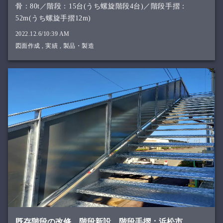
骨：80t／階段：15台(うち螺旋階段4台)／階段手摺：
52m(うち螺旋手摺12m)
2022.12.6/10:39 AM
図面作成
,
実績
,
製品・製造
既存階段の改修、階段新設、階段手摺：浜松市