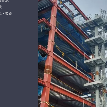
面作成
績
品・製造