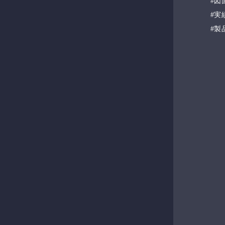
図
実
製