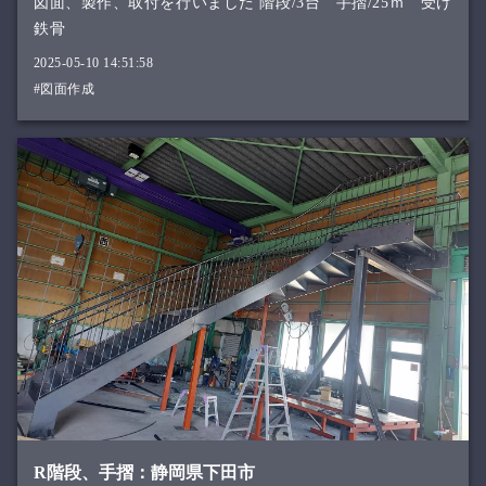
図面、製作、取付を行いました 階段/3台 手摺/25ｍ 受け
鉄骨
2025-05-10 14:51:58
#図面作成
R階段、手摺：静岡県下田市