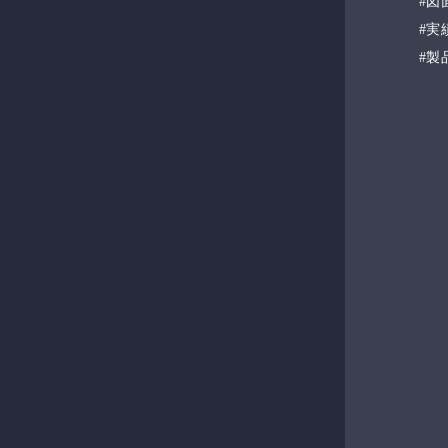
図
実
製