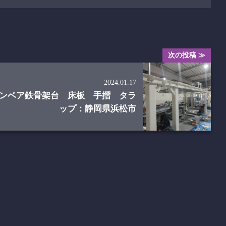
次の投稿 ≫
2024.01.17
ンベア鉄骨架台 床板 手摺 タラ
ップ：静岡県浜松市