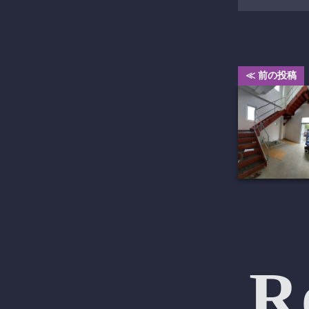
≪ 前の投稿
R