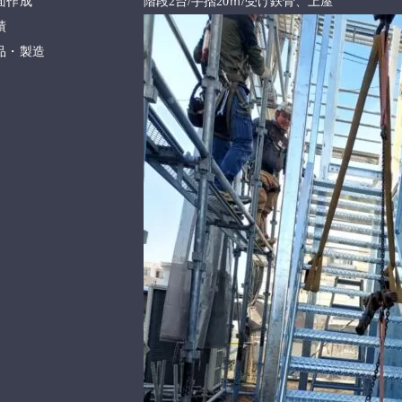
面作成
階段2台/手摺20ｍ/受け鉄骨、上屋
績
品・製造