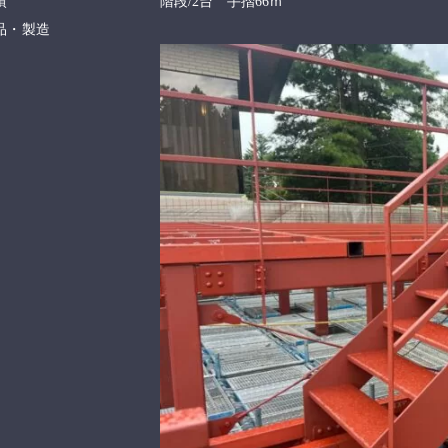
績
階段/2台 手摺66ｍ
品・製造