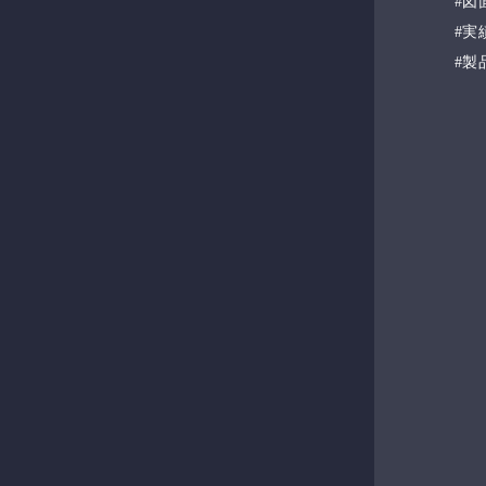
図
実
製