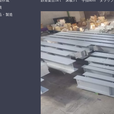
面作成
鉄骨架台14ｔ 床板3ｔ 手摺60ｍ タラップ
績
品・製造