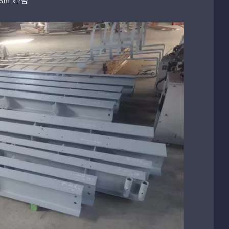
5ｍｘ2台