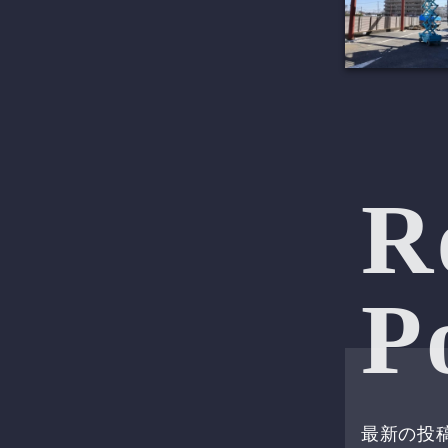
R
P
最新の投